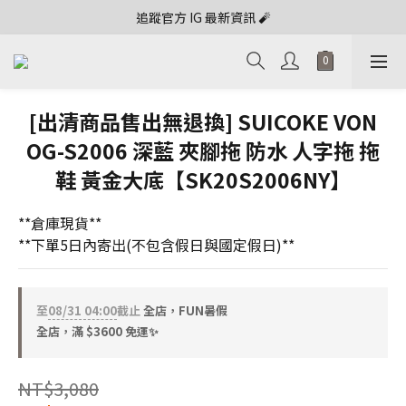
追蹤官方 IG 最新資訊 🧨
[出清商品售出無退換] SUICOKE VON
OG-S2006 深藍 夾腳拖 防水 人字拖 拖
鞋 黃金大底【SK20S2006NY】
**倉庫現貨**
**下單5日內寄出(不包含假日與國定假日)**
至
08/31 04:00
截止
全店，FUN暑假
全店，滿 $3600 免運✨
NT$3,080