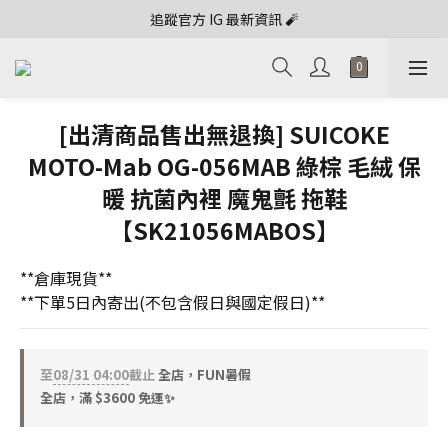
追蹤官方 IG 最新資訊 🧨
[出清商品售出無退換] SUICOKE
MOTO-Mab OG-056MAB 綠棕 毛絨 保
暖 抗菌內裡 魔鬼氈 拖鞋
【SK21056MABOS】
**倉庫現貨**
**下單5日內寄出(不包含假日與國定假日)**
至
08/31 04:00
截止
全店，FUN暑假
全店，滿 $3600 免運✨