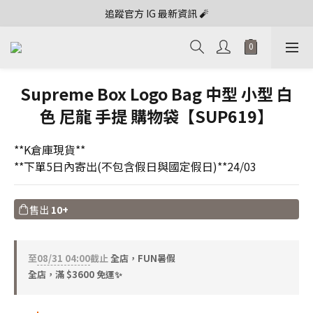
追蹤官方 IG 最新資訊 🧨
Supreme Box Logo Bag 中型 小型 白
色 尼龍 手提 購物袋【SUP619】
**K倉庫現貨**
**下單5日內寄出(不包含假日與國定假日)**24/03
售出
10+
至
08/31 04:00
截止
全店，FUN暑假
全店，滿 $3600 免運✨