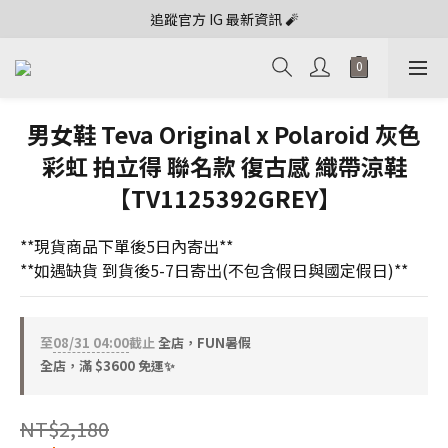
追蹤官方 IG 最新資訊 🧨
男女鞋 Teva Original x Polaroid 灰色
彩虹 拍立得 聯名款 復古感 織帶涼鞋
【TV1125392GREY】
**現貨商品下單後5日內寄出**
**如遇缺貨 到貨後5-7日寄出(不包含假日與國定假日)**
至
08/31 04:00
截止
全店，FUN暑假
全店，滿 $3600 免運✨
NT$2,180