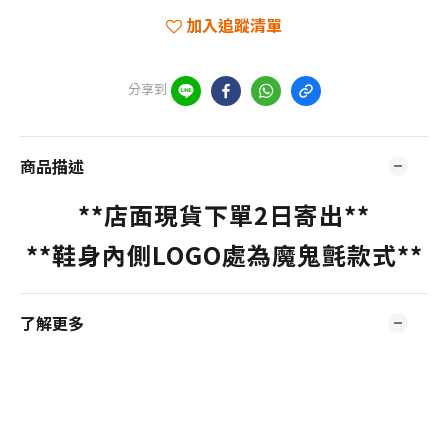
加入追蹤清單
分享到
商品描述
**店面現貨下單2日寄出**
**
鞋身
內側LOGO處為魔鬼氈款式**
了解更多