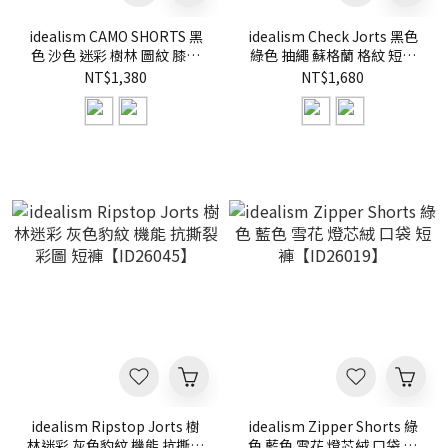
idealism CAMO SHORTS 黑
idealism Check Jorts 黑色
色 沙色 迷彩 樹林 圖紋 膝下
綠色 抽繩 蘇格蘭 格紋 短褲
球褲 短褲【ID26006】
【ID26008】
NT$1,380
NT$1,680
idealism Ripstop Jorts 樹
idealism Zipper Shorts 綠
林迷彩 灰色豹紋 機能 抗撕裂
色 藍色 雪花 燈芯絨 口袋 短