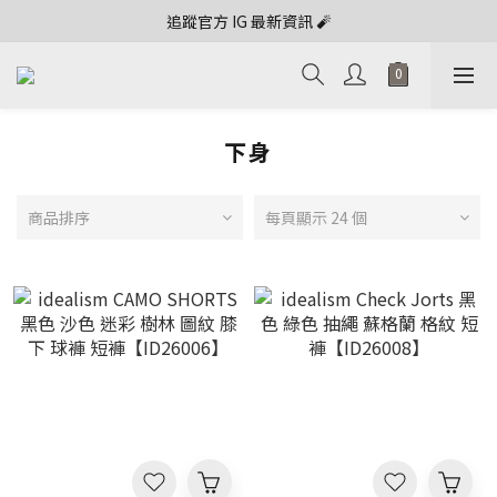
追蹤官方 IG 最新資訊 🧨
下身
商品排序
每頁顯示 24 個