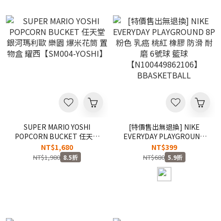
SUPER MARIO YOSHI
[特價售出無退換] NIKE
POPCORN BUCKET 任天堂
EVERYDAY PLAYGROUND
銀河瑪利歐 樂園 爆米花筒 置
8P 粉色 乳癌 桃紅 橡膠 防滑
NT$1,680
NT$399
物盒 耀西【SM004-YOSHI】
耐磨 6號球 籃球
NT$1,980
NT$680
8.5折
5.9折
【N100449862106】
BBASKETBALL