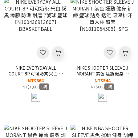
NIKE EVERYDAY ALL
NIKE SHOOTER SLEEVE J
COURT 8P 可可奶茶 米白 粉
MORANT 紫色 運動 健身 訓
黑 橡膠 防滑 耐磨 7號球 籃球
練 籃球 貼身 透氣 吸濕排汗
NT$864
NT$544
【N100436913607】
單入裝 臂套
NT$1,080
NT$680
8折
8折
BBASKETBALL
【N1011054506】SPG