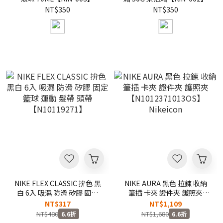
NT$350
NT$350
NIKE FLEX CLASSIC 拚色 黑
NIKE AURA 黑色 拉鍊 收納
白 6入 吸濕 防滑 矽膠 固定
筆插 卡夾 證件夾 護照夾
籃球 運動 髮帶 頭帶
【N1012371013OS】
NT$317
NT$1,109
【N10119271】
Nikeicon
NT$480
NT$1,680
6.6折
6.6折