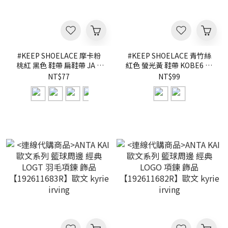
#KEEP SHOELACE 摩卡粉
#KEEP SHOELACE 青竹絲
桃紅 黑色 鞋帶 扁鞋帶 JA 3
紅色 螢光黃 鞋帶 KOBE6 JA
AJ1倒鉤 搭配 蝴蝶結 DIY 一
3 萬聖節 搭配 蝴蝶結 DIY 一
NT$77
NT$99
組兩條 140CM
組兩條 135CM【KS325】
120CM【KS326】