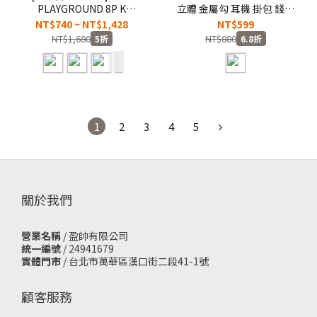
PLAYGROUND 8P K
立體 金屬勾 耳機 掛包 錢包
BRYANT 黑 橘 紫 藍 紅 橘紅
鑰匙包 名牌掛繩【II5123-
NT$740 ~ NT$1,428
NT$599
KOBE 柯比 橡膠 防滑 耐磨 7
013】Nikeicon
NT$1,680
NT$880
5折
6.8折
號球 籃球
【N1012519/N1012522/N1015091/N1015242/N1013364】
BBASKETBALL CNY
1
2
3
4
5
關於我們
營業名稱
/ 盈帥有限公司
統一編號
/ 24941679
實體門市
/
台北市萬華區漢口街二段41-1號
顧客服務