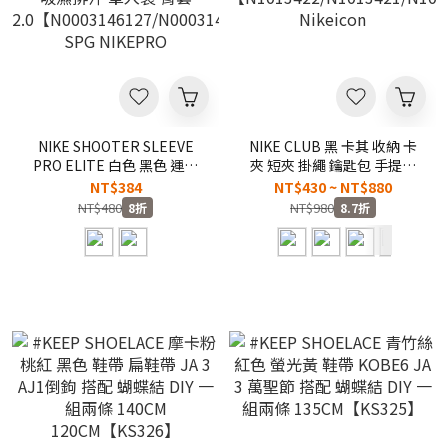
NIKE SHOOTER SLEEVE
NIKE CLUB 黑 卡其 收納 卡
PRO ELITE 白色 黑色 運動
夾 短夾 掛繩 鑰匙包 手提包
健身 訓練 籃球 貼身 防曬 抗
零錢包 手腕包
NT$384
NT$430 ~ NT$880
UV 吸濕排汗 單入裝 臂套
【N1013422/N1013421/N1013
NT$480
NT$980
8折
8.7折
2.0【N0003146127/N0003146027】
Nikeicon
SPG NIKEPRO