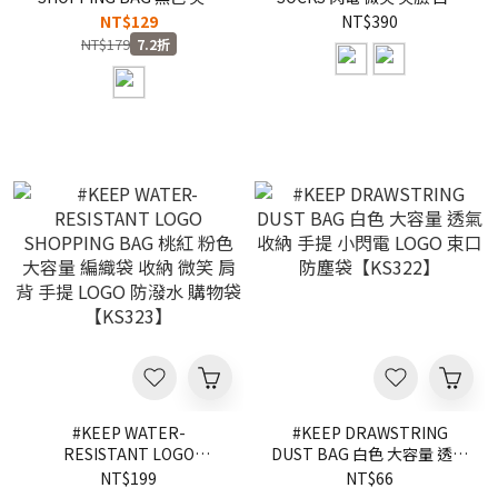
台北 大容量 手提 環保袋 收
白黑 微笑 刺繡 經典 厚底 緩
NT$129
NT$390
納袋 雲朵人 購物袋
震 運動 長襪 籃球襪
NT$179
7.2折
【KS335】
【25AW08】
#KEEP WATER-
#KEEP DRAWSTRING
RESISTANT LOGO
DUST BAG 白色 大容量 透氣
SHOPPING BAG 桃紅 粉色
收納 手提 小閃電 LOGO 束口
NT$199
NT$66
大容量 編織袋 收納 微笑 肩
防塵袋【KS322】