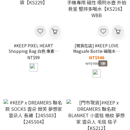
#KEEP PIXEL HEART
[現貨在店] #KEEP LOVE
Shopping Bag 白色 像素愛
Magsafe Bottle 磁吸水壺
心 手提 購物袋 環保袋 收納
不鏽鋼 保冷壺 保溫瓶 手機架
NT$99
NT$546
袋【KS229】
手機專用 磁性 吸附水壺 外拍
NT$780
7折
救星 堅持多喝水【KS216】
WBB