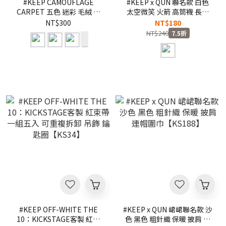
#KEEP CAMOUFLAGE
#KEEP x QUN 聯名款 白色
CARPET 五色 迷彩 毛絨 止
太空微笑 火箭 高筒襪 長襪
滑底 地墊【KS56】
【23FW02-WH】峮峮
NT$300
NT$180
NT$240
7.5折
#KEEP OFF-WHITE THE
#KEEP x QUN 峮峮聯名款 沙
10：KICKSTAGE客製 紅束
色 黑色 粗針織 保暖 披肩 連