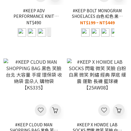
#KEEP ADV
#KEEP BOLT MONOGRAM
PERFORMANCE KNIT
SHOELACES 白色 紅色 黑色
BASKETBALL SOCKS 厚底
扁平 寬版 蝴蝶結 DIY 一組兩
NT$490
NT$199 ~ NT$449
緩震 編織 籃球襪 乳癌 白螢
條 145CM 滿版 扁鞋帶
光黃 白粉 白黑 黑 刺繡 運動
【KS341】
長襪 直角襪 籃球襪
【KS356】
#KEEP CLOUD MAN
#KEEP X HOWDE LAB
SHOPPING BAG 黑色 笑臉
SOCKS 閃電 微笑 笑臉 白粉