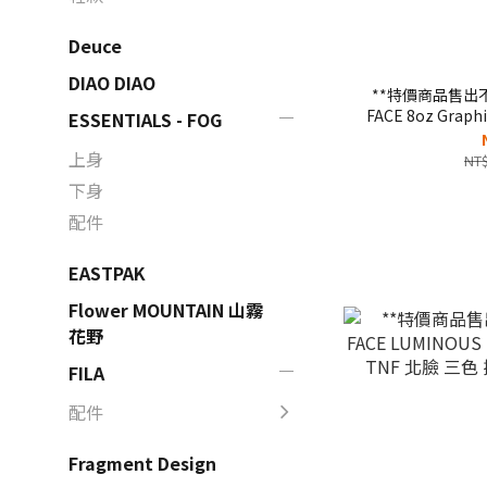
Deuce
DIAO DIAO
**特價商品售出不
FACE 8oz Gra
ESSENTIALS - FOG
TEE
上身
NT$
下身
配件
EASTPAK
Flower MOUNTAIN 山霧
花野
FILA
配件
Fragment Design