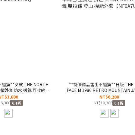
退換**女款 THE NORTH
**特價商品售出不退換**日版 THE 
 連帽外套 防水 透氣 可收納 撞
FACE M 1986 RETRO MOUNTAIN J
0A5AZZYXK】
綠色 土黃色 拚色 大口袋 DRYVEN
NT$3,880
NT$6,280
雙拉鍊 登山 機能外套【NF0A7UR
6,380
NT$10,380
6.1折
6.1折