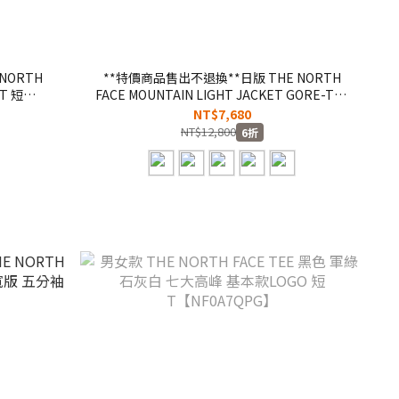
NORTH
**特價商品售出不退換**日版 THE NORTH
T 短
FACE MOUNTAIN LIGHT JACKET GORE-TEX
黑色 墨綠色 奶茶色 防水 登山 機能外套
NT$7,680
【NP11834】【NP62236】TNF GTX
NT$12,800
6折