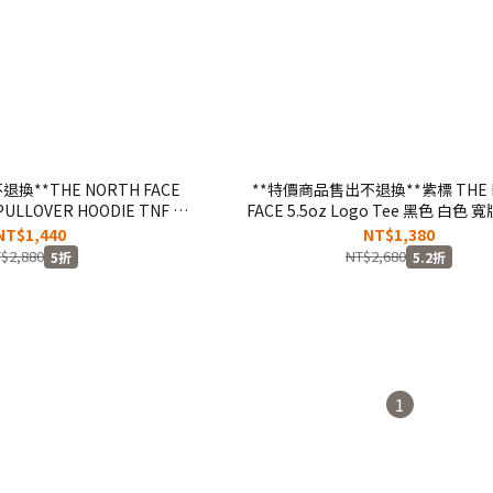
換**THE NORTH FACE
**特價商品售出不退換**紫標 THE 
PULLOVER HOODIE TNF 北
FACE 5.5oz Logo Tee 黑色 白色
色 拼接 刺繡 連帽 帽T
短T【 NT3928N】
NT$1,440
NT$1,380
$2,880
NT$2,680
5折
5.2折
1