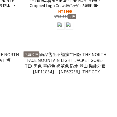
 NORTH
**特價商品售出不退換**THE NORTH FACE
袋 防水 機
Cropped Logo Crew 綠色 米白 內刷毛 滿版
LOGO 衛衣【NF0A5J3511P】
NT$999
NT$3,380
3折
下單即免運