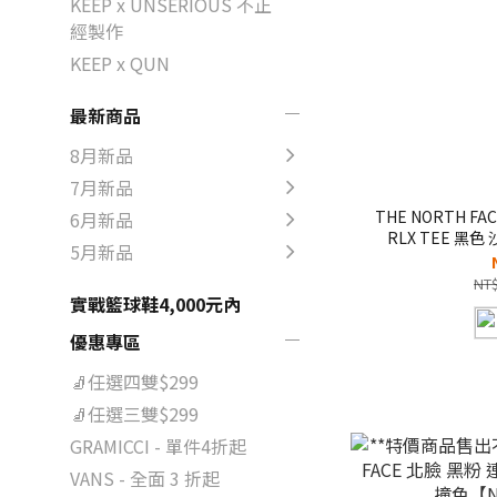
KEEP x UNSERIOUS 不正
經製作
KEEP x QUN
最新商品
8月新品
7月新品
THE NORTH FAC
6月新品
RLX TEE 黑色
5月新品
T【
NT$
實戰籃球鞋4,000元內
優惠專區
🧦任選四雙$299
🧦任選三雙$299
GRAMICCI - 單件4折起
VANS - 全面 3 折起