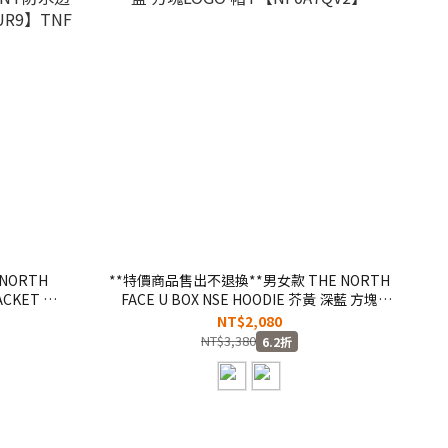
NORTH
**特價商品售出不退換**男女款 THE NORTH
ACKET 軍
FACE U BOX NSE HOODIE 芥黃 深藍 方塊
T防水透氣
LOGO 帽T【NF0A7QV2】
NT$2,080
9】TNF
NT$3,380
6.2折