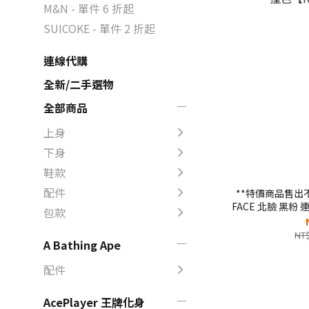
M&N - 單件 6 折起
SUICOKE - 單件 2 折起
連線代購
全新/二手選物
全部商品
上身
下身
鞋款
配件
**特價商品售出不
FACE 北臉 黑粉
包款
色【NF
NT$
A Bathing Ape
配件
AcePlayer 王牌化身