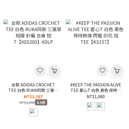
女款 ADIDAS CROCHET
#KEEP THE PASSION ALIVE
TEE 白色 RUKA同款 三葉草
TEE 愛心T 白色 黑色 保持熱
短版 針編 合身 短
情 閃電 印花 短
NT$2,287
NT$1,080
T【KE0200】ADLP
TEE【KS357】
NT$2,690
8.5折