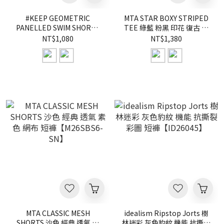
#KEEP GEOMETRIC
MTA STAR BOXY STRIPED
PANELLED SWIM SHORTS
TEE 綠藍 粉黑 印花 復古 街
拼接 海灘 慢跑 短褲 黑色 灰
頭 Boxy 條紋 短
NT$1,080
NT$1,380
色 抽繩 海灘褲 機能 短褲
T【M26SSP】
【KS360】
MTA CLASSIC MESH
idealism Ripstop Jorts 樹
SHORTS 沙色 經典 透氣 素
林迷彩 灰色豹紋 機能 抗撕裂