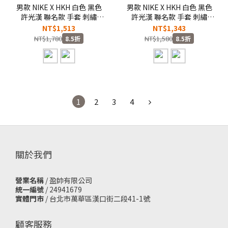
男款 NIKE X HKH 白色 黑色
男款 NIKE X HKH 白色 黑色
許光漢 聯名款 手套 刺繡
許光漢 聯名款 手套 刺繡
LOGO 寬鬆 印花 長
LOGO 寬鬆 純棉 印花 短
NT$1,513
NT$1,343
T【JF5955】NKTF
T【JF5954】NKTF
NT$1,780
NT$1,580
8.5折
8.5折
1
2
3
4
關於我們
營業名稱
/ 盈帥有限公司
統一編號
/ 24941679
實體門市
/
台北市萬華區漢口街二段41-1號
顧客服務