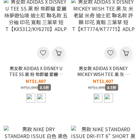
男女款 ADIDAS X DISNEY U
男女款 ADIDAS X DISNEY
TEE SS 黑 粉 柴郡貓 愛麗絲
MICKEY WISH TEE 黑 灰 米
夢遊仙境 迪士尼 聯名款 五分
老鼠 米奇 迪士尼 聯名款 許
NT$1,607
NT$1,607
袖 印花 寬鬆 三葉草 短
願 印花 寬鬆 三葉草 短
NT$1,890
NT$1,890
8.5折
8.5折
T【KX5312/KY6270】ADLP
T【KT7774/KT7775】
ADLP