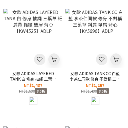
女款 ADIDAS LAYERED
女款 ADIDAS TANK CC 白藍
TANK 白 修身 抽繩 三葉草
李茶仁同款 修身 不對稱 三葉
細肩帶 抓皺 雙層 背心
草 斜肩 單肩 背心
NT$1,437
NT$1,267
【KW4525】ADLP
【KY5696】ADLP
NT$1,690
NT$1,490
8.5折
8.5折