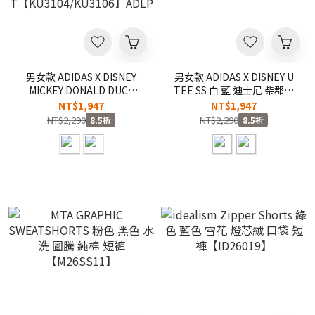
男女款 ADIDAS X DISNEY
男女款 ADIDAS X DISNEY U
MICKEY DONALD DUCK
TEE SS 白 藍 迪士尼 柴郡貓
JERSEY TEE 米老鼠 米奇 唐
愛麗絲夢遊仙境 聯名款 寬鬆
NT$1,947
NT$1,947
老鴨 迪士尼 聯名款 宋雨琦同
透氣 三葉草 短
NT$2,290
NT$2,290
8.5折
8.5折
款 寬鬆 三葉草 球衣 短
T【KY8307/KY8308】ADLP
T【KU3104/KU3106】
ADLP