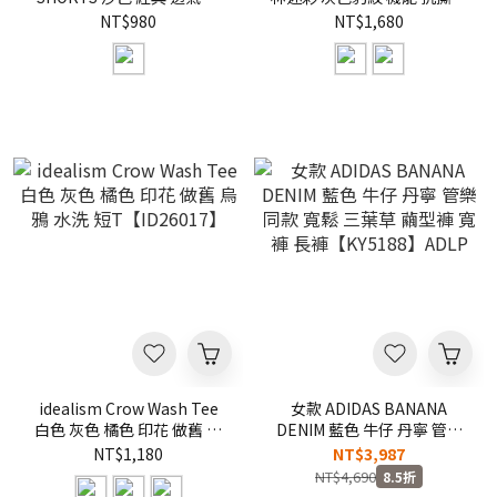
色 網布 短褲【M26SBS6-
彩圖 短褲【ID26045】
NT$980
NT$1,680
SN】
idealism Crow Wash Tee
女款 ADIDAS BANANA
白色 灰色 橘色 印花 做舊 烏
DENIM 藍色 牛仔 丹寧 管樂
鴉 水洗 短T【ID26017】
同款 寬鬆 三葉草 繭型褲 寬
NT$1,180
NT$3,987
褲 長褲【KY5188】ADLP
NT$4,690
8.5折