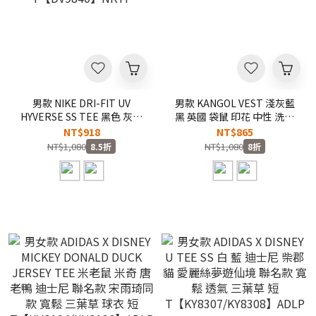
男款 NIKE DRI-FIT UV
男款 KANGOL VEST 淺灰藍
HYVERSE SS TEE 黑色 灰色
黑 英國 袋鼠 印花 中性 洗水
防曬 排汗 抗UV 運動 快乾 短
背心【66251481】
NT$918
NT$865
T【DV9840】NKTF
NT$1,080
NT$1,080
8.5折
8折