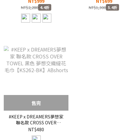
橘 蘋果綠 雙面大LOGO 純棉
紅 浴巾 大型 運動毛巾 刺繡
NT$999
NT$699
運動 毛巾 浴巾【FJ2366】
【AC2089-010】純棉
NT$2,280
NT$1,300
4.4折
5.4折
25SALE
售完
#KEEP x DREAMERS夢想家
聯名款 CROSS OVER
TOWEL 黑色 夢想交織緹花
NT$480
毛巾【KS262-BK】