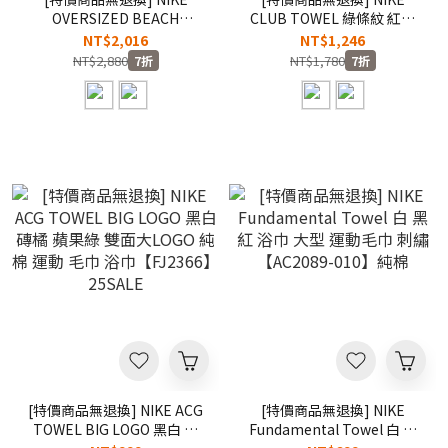
OVERSIZED BEACH
CLUB TOWEL 綠條紋 紅白
TOWEL 黑色 藍色 復古 吸水
藍 大LOGO 吸水 海灘 游泳
NT$2,016
NT$1,246
海灘 游泳 運動 毛巾 浴巾
運動 毛巾 浴巾【HF9408】
NT$2,880
NT$1,780
7折
7折
【HF9416】
【HF9417】OP24
[特價商品無退換] NIKE ACG
[特價商品無退換] NIKE
TOWEL BIG LOGO 黑白 磚
Fundamental Towel 白 黑