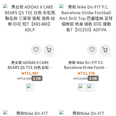
男女款 ADIDAS X CARE
男款 Nike Dri-FIT F.C.
BEARS QS TEE 白色 彩虹熊
Barcelona Strike Football
聯名款 三葉草 寬鬆 落肩 純
Knit Drill Top 巴塞隆納 足
NT$1,947
NT$2,278
棉 印花 短T【KR1480】
球 俱樂部 修身 速乾 印花 運
NT$2,290
NT$2,680
8.5折
8.5折
ADLP
動 長T【II3253】ADFIFA