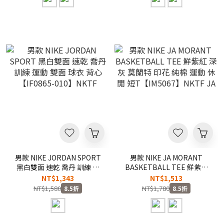
男款 NIKE JORDAN SPORT
男款 NIKE JA MORANT
黑白雙面 速乾 喬丹 訓練 運
BASKETBALL TEE 鮮紫紅
動 雙面 球衣 背心【IF0865-
深灰 莫蘭特 印花 純棉 運動
NT$1,343
NT$1,513
010】NKTF
休閒 短T【IM5067】NKTF
NT$1,580
NT$1,780
8.5折
8.5折
JA