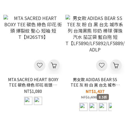
MTA SACRED HEART BOXY
男女款 ADIDAS BEAR SS
TEE 碳色 綠色 印花 街頭 爆
TEE 灰 粉 白 黑 台北 城市系
裂紋 聖心 短袖 短
列 台灣黑熊 珍奶 棒球 彈珠
NT$1,080
NT$1,437
T【M26ST9】
汽水 茄芷袋 藍白拖 短
NT$1,690
8.5折
T【LF5890/LF5892/LF5889/L
ADLP