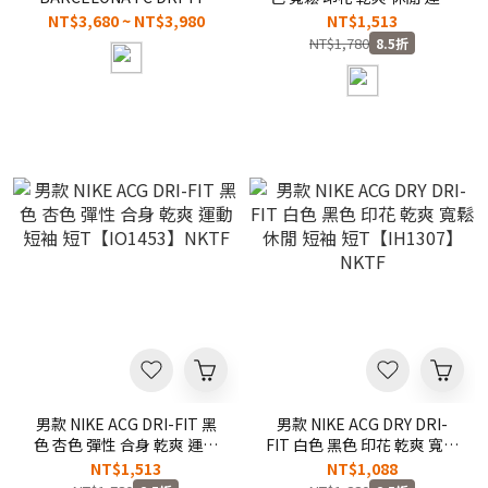
TEE 黑紫色 聯名 科比 巴塞
短袖 短T【IM6178-121】
NT$3,680 ~ NT$3,980
NT$1,513
隆納 客場 紀念 球衣 短
NKTF
NT$1,780
8.5折
T【IQ1292-505】ADFIFA
男款 NIKE ACG DRI-FIT 黑
男款 NIKE ACG DRY DRI-
色 杏色 彈性 合身 乾爽 運動
FIT 白色 黑色 印花 乾爽 寬鬆
短袖 短T【IO1453】NKTF
休閒 短袖 短T【IH1307】
NT$1,513
NT$1,088
NKTF