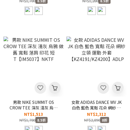
NT$1,780
NT$1,280
8.5折
8.5折
男款 NIKE SUMMIT OS
女款 ADIDAS DANCE WV JK
CROW TEE 深灰 淺灰 烏鴉
白色 藍色 寬鬆 花朵 網紗 立
做舊 寬鬆 落肩 印花 短
領 運動 外套
NT$1,513
NT$2,312
T【IM5037】NKTF
【KZ4191/KZ4200】ADLP
NT$1,780
NT$2,890
8.5折
8折