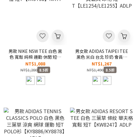
男款 NIKE NSW TEE 白色 黑
男女款 ADIDAS TAIPEI TEE
色 寬鬆 純棉 運動 休閒 短袖
黑色 米白 台北 珍奶 會員載
短T【IM3758】NKTF
具 印花 短
NT$1,088
NT$1,267
T【LE1254/LE1255】ADLP
NT$1,280
NT$1,490
8.5折
8.5折