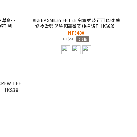
黑色 草寫小
#KEEP SMILEY FF TEE 兒童 奶茶 可可 咖啡 薯
短T 兒童
條 麥當勞 笑臉 閃電微笑 純棉 短T【KS63】
NT$480
NT$580
8.3折