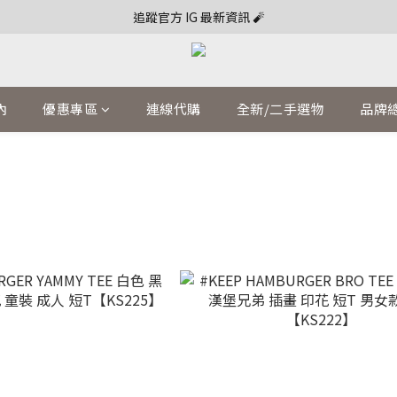
追蹤官方 IG 最新資訊 🧨
內
優惠專區
連線代購
全新/二手選物
品牌