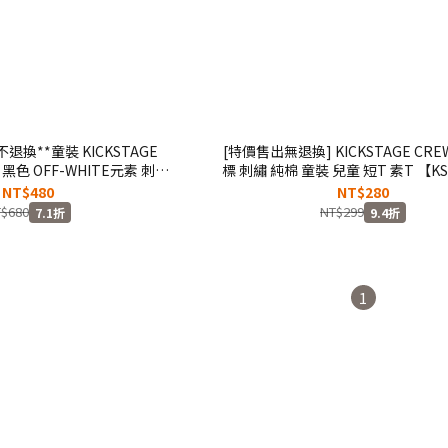
退換**童裝 KICKSTAGE
[特價售出無退換] KICKSTAGE CREW
白色 黑色 OFF-WHITE元素 刺繡
標 刺繡 純棉 童裝 兒童 短T 素T 【KS
童 長袖 薄長T【KS55】
NT$480
NT$280
$680
NT$299
7.1折
9.4折
1