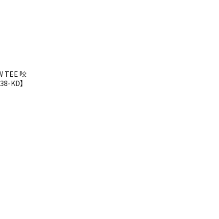
 TEE 咬
38-KD】