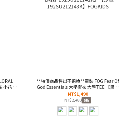
LORAL
**特價商品售出不退換**童裝 FOG Fear Of
花 小花 串
God Essentials 大學衛衣 大學TEE 【黑色
人 兒童
192SU212140K】【深灰 192SU212141K】
NT$1,490
【燕麥 192SU212142K】【沙色
NT$2,480
6折
192SU212143K】FOGKIDS