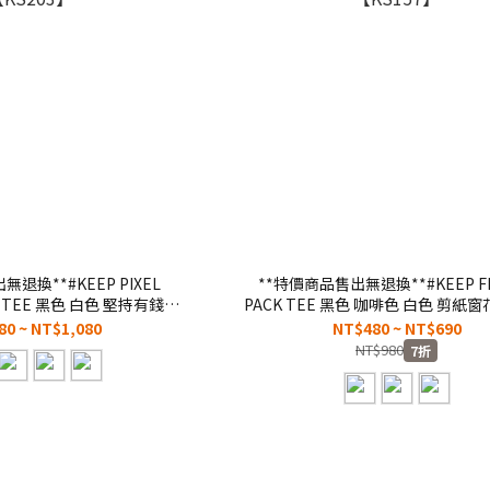
退換**#KEEP PIXEL
**特價商品售出無退換**#KEEP F
R TEE 黑色 白色 堅持有錢花
PACK TEE 黑色 咖啡色 白色 剪紙窗
鬆 休閒 短袖 短T 男女款 童裝
標 閃電微笑 Q版塗鴉 純棉 短T 成
80 ~ NT$1,080
NT$480 ~ NT$690
【KS203】
【KS157】
NT$980
7折