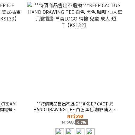
 CREAM
**特價商品售出不退換**#KEEP CACTUS
 閃電微笑
HAND DRAWING TEE 白色 黑色 咖啡 仙人掌
3】
手繪插畫 草寫LOGO 純棉 兒童 成人 短
NT$590
T【KS132】
NT$880
6.7折