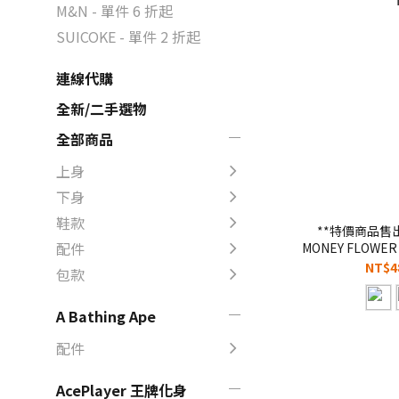
M&N - 單件 6 折起
SUICOKE - 單件 2 折起
連線代購
全新/二手選物
全部商品
上身
下身
鞋款
**特價商品售出無
配件
MONEY FLOWE
像素 8-bit 寬
NT$4
包款
A Bathing Ape
配件
AcePlayer 王牌化身