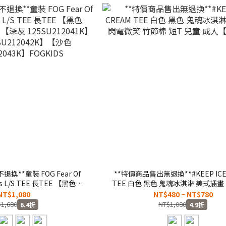
換**童裝 FOG Fear Of
**特價商品售出無退換**#KEEP ICE
als L/S TEE 長TEE 【黑色
TEE 白色 黑色 鬼魂冰淇淋 美式插畫
K】【深灰 125SU212041K】
竹節棉 短T 兒童 成人【KS13
NT$1,080
NT$480 ~ NT$780
SU212042K】【沙色
1,680
NT$1,080
6.4折
4.9折
12043K】FOGKIDS