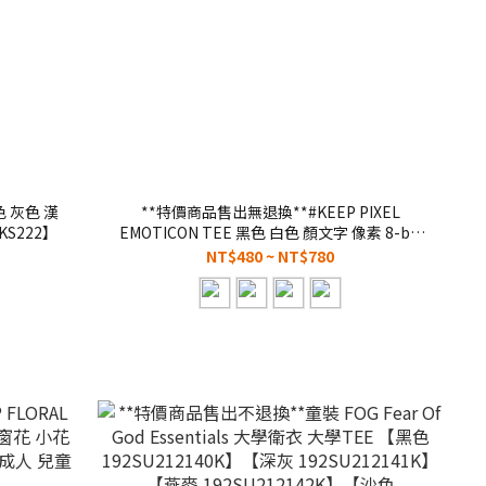
白色 灰色 漢
**特價商品售出無退換**#KEEP PIXEL
S222】
EMOTICON TEE 黑色 白色 顏文字 像素 8-bit
寬鬆 休閒 短袖 短T 男女款 童裝【KS207】
NT$480 ~ NT$780