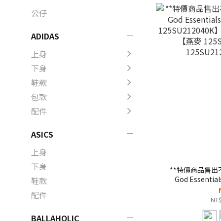
公仔
ADIDAS
上身
下身
鞋款
包款
配件
ASICS
上身
下身
**特價商品售出不退
God Essenti
鞋款
125SU212040
配件
【燕麥 125
NT$
125SU2
BALLAHOLIC