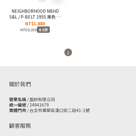
NEIGHBORHOOD NBHD
S&L / P-BELT 19SS 黑色 織
帶皮帶 腰帶
NT$1,880
【91MYNHAC06BK】
NT$2,210
8.5折
1
關於我們
營業名稱
/ 盈帥有限公司
統一編號
/ 24941679
實體門市
/
台北市萬華區漢口街二段41-1號
顧客服務