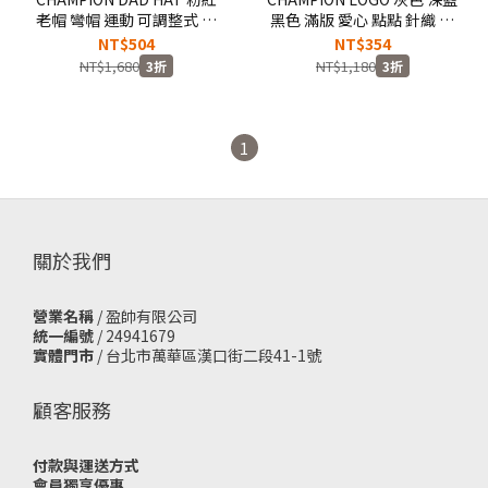
老帽 彎帽 運動 可調整式 棒
黑色 滿版 愛心 點點 針織 毛
球帽【C8-K703C-910】!!出
線 毛帽【H1062】!!出清商
NT$504
NT$354
清商品售出無退換!!
品售出無退換!!
NT$1,680
NT$1,180
3折
3折
1
關於我們
營業名稱
/ 盈帥有限公司
統一編號
/ 24941679
實體門市
/
台北市萬華區漢口街二段41-1號
顧客服務
付款與運送方式
會員獨享優惠