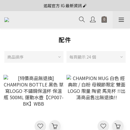
追蹤官方 IG 最新資訊 🧨
配件
商品排序
每頁顯示 24 個