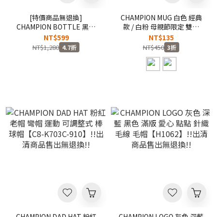
[特價商品無退換]
CHAMPION MUG 白色 經典
CHAMPION BOTTLE 黑色
款 / 白粉 母親節限定 雙面
草寫LOGO 不鏽鋼保溫杯 保
LOGO 限量 陶瓷 馬克杯 !!出
NT$599
NT$135
溫瓶 500ML 運動水壺
清商品售出無退換!!
NT$1,280
NT$450
4.7折
3折
【CP007-BK】WBB
CHAMPION DAD HAT 粉紅
CHAMPION LOGO 灰色 深藍