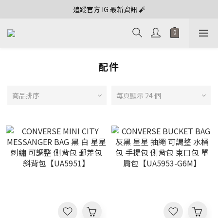
追蹤官方 IG 最新資訊 🧨
配件
商品排序
每頁顯示 24 個