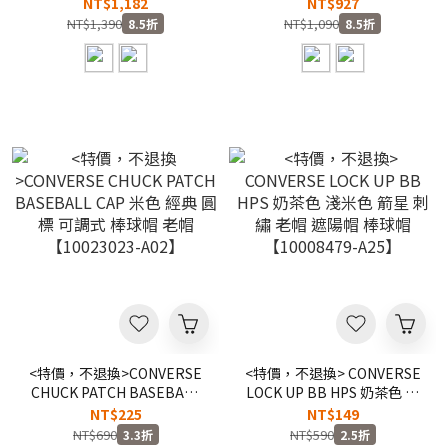
卡包 手提包 肩背包 側背包
大容量 內層小袋 釦子 手提包
NT$1,182
NT$927
【UA5861】
托特包【UA5753】
NT$1,390
NT$1,090
8.5折
8.5折
<特價，不退換>CONVERSE
<特價，不退換> CONVERSE
CHUCK PATCH BASEBALL
LOCK UP BB HPS 奶茶色 淺
CAP 米色 經典 圓標 可調式
米色 箭星 刺繡 老帽 遮陽帽
NT$225
NT$149
棒球帽 老帽【10023023-
棒球帽【10008479-A25】
NT$690
NT$590
3.3折
2.5折