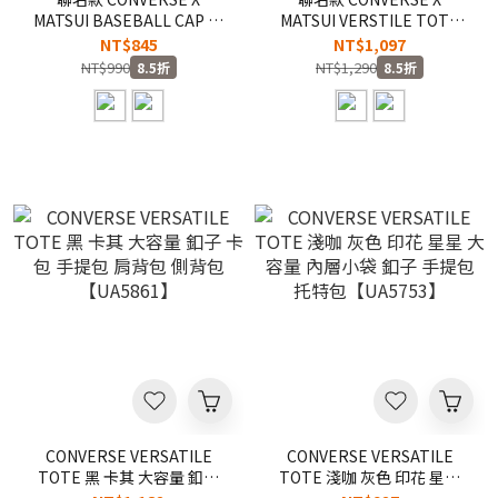
MATSUI BASEBALL CAP 藍
MATSUI VERSTILE TOTE
白 松井龍哉 插畫 小狗 可調
藍 黑 松井龍哉 插畫 小狗 側
NT$845
NT$1,097
式 棒球帽 老帽【UA5981】
背包 托特包 肩背包
NT$990
NT$1,290
8.5折
8.5折
CONMATSUI
【UA5983】CONMATSUI
CONVERSE VERSATILE
CONVERSE VERSATILE
TOTE 黑 卡其 大容量 釦子
TOTE 淺咖 灰色 印花 星星