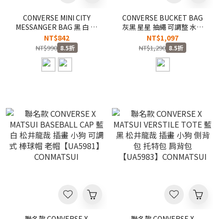
CONVERSE MINI CITY
CONVERSE BUCKET BAG
MESSANGER BAG 黑 白 星
灰黑 星星 抽繩 可調整 水桶
星 刺繡 可調整 側背包 郵差
包 手提包 側背包 束口包 單
NT$842
NT$1,097
包 斜背包【UA5951】
肩包【UA5953-G6M】
NT$990
NT$1,290
8.5折
8.5折
聯名款 CONVERSE X
聯名款 CONVERSE X