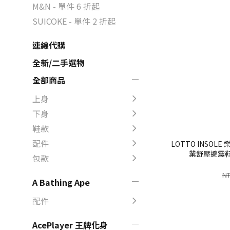
M&N - 單件 6 折起
SUICOKE - 單件 2 折起
連線代購
全新/二手選物
全部商品
上身
下身
鞋款
配件
LOTTO INSOLE
業舒壓避震鞋墊
包款
NT
A Bathing Ape
配件
AcePlayer 王牌化身