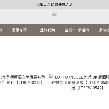
追蹤官方 IG 最新資訊 🧨
內
優惠專區
連線代購
全新/二手選物
品牌