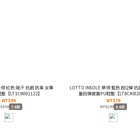
 樂得 紅色 吸汗 抗菌 防臭 女專
LOTTO INSOLE 樂得 藍色 超Q彈 抗
【LT1CWI01122】
童回彈避震PU鞋墊【LT8CKI02
NT$99
NT$79
$130
NT$120
7.6折
6.6折