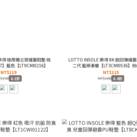
LE 樂得 極厚獨立筒緩震鞋墊 桃
LOTTO INSOLE 樂得 8K 超回彈
27】藍色【LT9CMI0216】
二代 藍綠漸層【LT3CMI0536】
【LT3CWI0542】
NT$119
NT$115
$190
NT$180
6.3折
6.4折