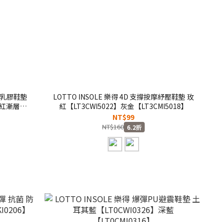
緩震乳膠鞋墊
LOTTO INSOLE 樂得 4D 支撐按摩紓壓鞋墊 玫
粉紅漸層
紅【LT3CWI5022】灰金【LT3CMI5018】
NT$99
NT$160
6.2折