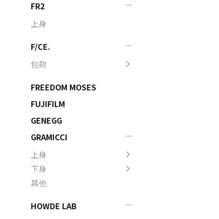
FR2
上身
F/CE.
包款
FREEDOM MOSES
FUJIFILM
GENEGG
GRAMICCI
上身
下身
其他
HOWDE LAB