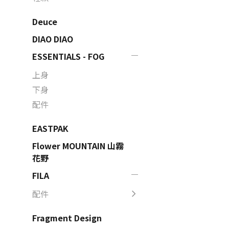
Deuce
DIAO DIAO
ESSENTIALS - FOG
上身
下身
配件
EASTPAK
Flower MOUNTAIN 山霧
花野
FILA
配件
Fragment Design