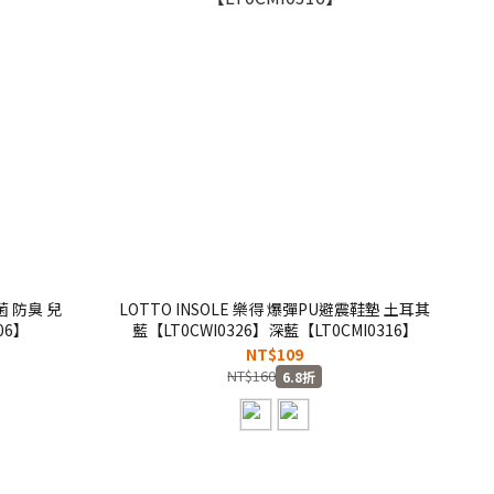
菌 防臭 兒
LOTTO INSOLE 樂得 爆彈PU避震鞋墊 土耳其
06】
藍【LT0CWI0326】深藍【LT0CMI0316】
NT$109
NT$160
6.8折