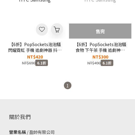
售完
【6折】PopSockets泡泡騷
【6折】PopSockets泡泡騷
閃耀霓虹 手機 追劇神器 抖音
食物 下午茶 手機 追劇神器
運鏡 捲線器 iPhone HTC
抖音運鏡 捲線器 iPhone
NT$420
NT$300
Samsung
HTC Samsung
NT$690
NT$490
6.1折
6.1折
1
關於我們
營業名稱
/ 盈帥有限公司