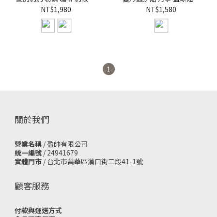
能短褲【US041】
【US039】
NT$1,980
NT$1,580
1
關於我們
營業名稱
/ 盈帥有限公司
統一編號
/ 24941679
實體門市
/
台北市萬華區漢口街二段41-1號
顧客服務
付款與運送方式