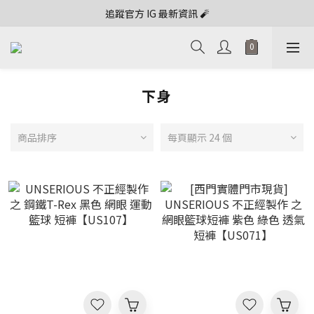
追蹤官方 IG 最新資訊 🧨
下身
商品排序
每頁顯示 24 個