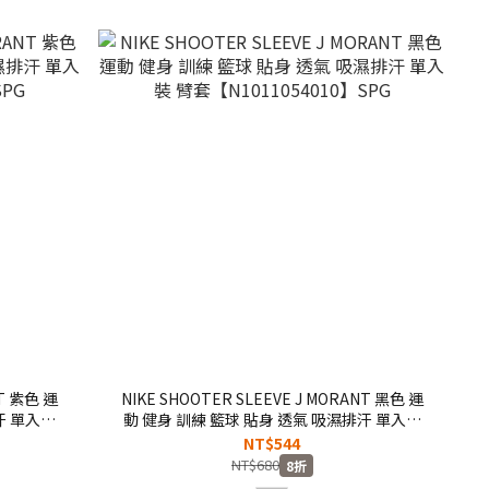
NT 紫色 運
NIKE SHOOTER SLEEVE J MORANT 黑色 運
汗 單入裝
動 健身 訓練 籃球 貼身 透氣 吸濕排汗 單入裝
G
臂套【N1011054010】SPG
NT$544
NT$680
8折