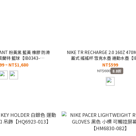
MORANT 粉黃黑 藍黃 橡膠 防滑
NIKE TR RECHARGE 2.0 160Z 47
莫蘭特 籃球【IB0343-
蓋式 搖搖杯 雪克水壺 運動水壺【IB
70307】N101105361-407
910】WBB
99 ~ NT$1,680
NT$599
ASKETBALL
NT$680
8.8折