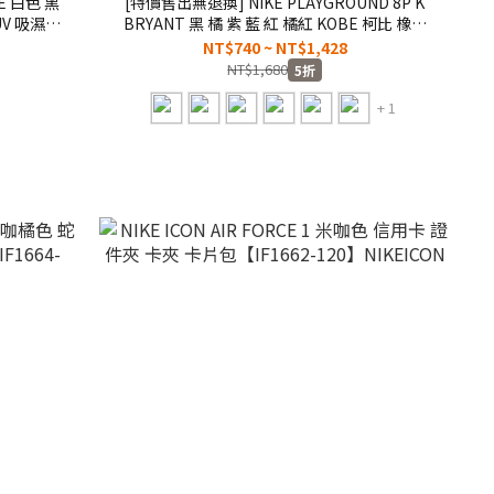
TE 白色 黑
[特價售出無退換] NIKE PLAYGROUND 8P K
UV 吸濕排
BRYANT 黑 橘 紫 藍 紅 橘紅 KOBE 柯比 橡膠
防滑 耐磨 7號球 籃球
NT$740 ~ NT$1,428
27】SPG
【N1012519/N1012522/N1015091/N1015242/N101
NT$1,680
5折
BBASKETBALL CNY
+ 1