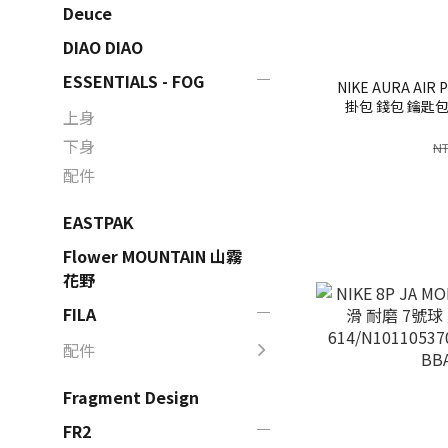
Deuce
DIAO DIAO
ESSENTIALS - FOG
NIKE AURA AI
掛包 錢包 鑰匙包 
上身
下身
NT
配件
EASTPAK
Flower MOUNTAIN 山霧
花野
FILA
配件
Fragment Design
FR2