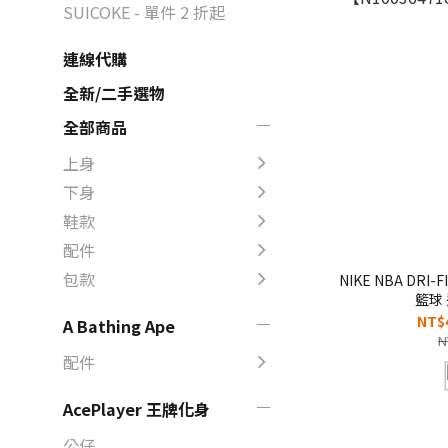
SUICOKE - 單件 2 折起
連線代購
全新/二手選物
全部商品
上身
下身
鞋款
配件
包款
NIKE NBA DRI
籃球
【N1003647
NT$
A Bathing Ape
N
配件
AcePlayer 王牌化身
公仔