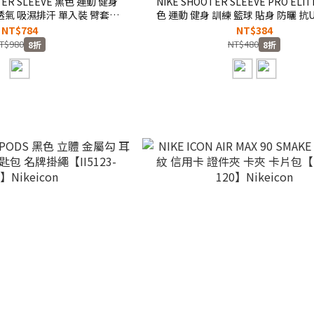
OTER SLEEVE 黑色 運動 健身
NIKE SHOOTER SLEEVE PRO ELI
透氣 吸濕排汗 單入裝 臂套
色 運動 健身 訓練 籃球 貼身 防曬 抗
002041010】SPG
汗 單入裝 臂套
NT$784
NT$384
2.0【N0003146127/N00031460
T$980
NT$480
8折
8折
NIKEPRO