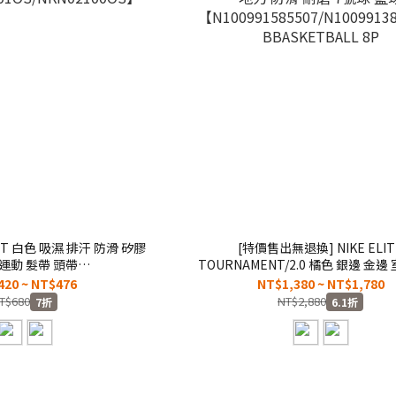
-FIT 白色 吸濕 排汗 防滑 矽膠
[特價售出無退換] NIKE ELIT
 運動 髮帶 頭帶
TOURNAMENT/2.0 橘色 銀邊 金邊
101OS/NKN02100OS】
地力 防滑 耐磨 7號球 籃球
420 ~ NT$476
NT$1,380 ~ NT$1,780
【N100991585507/N10099138
T$680
NT$2,880
7折
6.1折
BBASKETBALL 8P