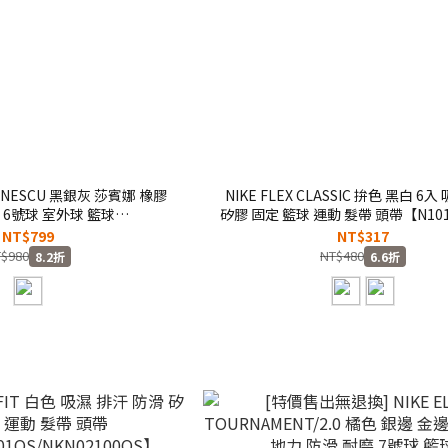
 IONESCU 黑銀灰 莎賓娜 橡膠
NIKE FLEX CLASSIC 拚色 黑白 6
 6號球 室外球 籃球
矽膠 固定 籃球 運動 髮帶 頭帶【N101
606】BBASKETBALL 8P
NT$799
NT$317
$980
NT$480
8.2折
6.6折