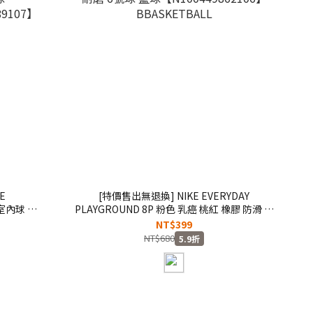
E
[特價售出無退換] NIKE EVERYDAY
 室內球 抓
PLAYGROUND 8P 粉色 乳癌 桃紅 橡膠 防滑 耐
磨 6號球 籃球【N100449862106】
NT$399
9107】
BBASKETBALL
NT$680
5.9折