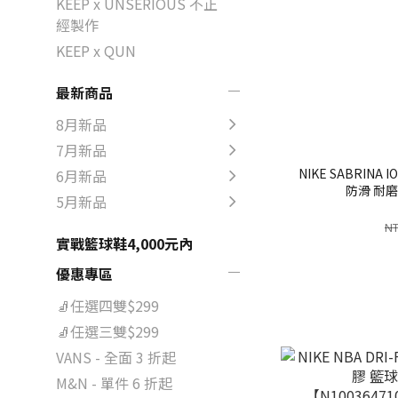
KEEP x UNSERIOUS 不正
經製作
KEEP x QUN
最新商品
8月新品
7月新品
NIKE SABRINA
6月新品
防滑 耐磨
5月新品
【N101427208
NT
實戰籃球鞋4,000元內
優惠專區
🧦任選四雙$299
🧦任選三雙$299
VANS - 全面 3 折起
M&N - 單件 6 折起