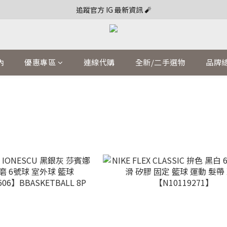
追蹤官方 IG 最新資訊 🧨
內
優惠專區
連線代購
全新/二手選物
品牌