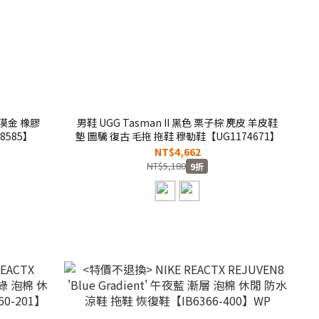
沙漠金 橡膠
男鞋 UGG Tasman II 黑色 栗子棕 麂皮 羊皮鞋
8585】
墊 圖驣 復古 毛拖 拖鞋 穆勒鞋【UG1174671】
NT$4,662
NT$5,180
9折