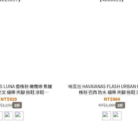
AS LUNA 香檳粉 橄欖綠 焦糖
哈瓦仕 HAVAIANAS FLASH URBA
交叉 細帶 夾腳 拖鞋 涼鞋
檳粉 巴西 防水 細帶 夾腳 拖鞋
4129697】
【4000039】
NT$920
NT$864
$1,150
NT$1,080
8折
8折