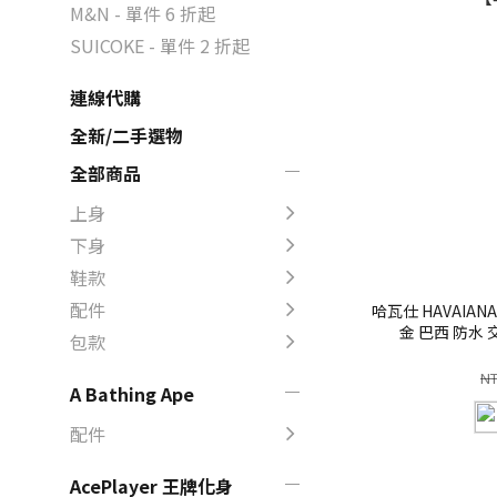
M&N - 單件 6 折起
SUICOKE - 單件 2 折起
連線代購
全新/二手選物
全部商品
上身
下身
鞋款
配件
哈瓦仕 HAVAIAN
金 巴西 防水 
包款
【
NT
A Bathing Ape
配件
AcePlayer 王牌化身