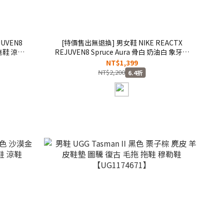
UVEN8
[特價售出無退換] 男女鞋 NIKE REACTX
 拖鞋 涼鞋
REJUVEN8 Spruce Aura 骨白 奶油白 象牙白
泡棉 休閒 防水 涼鞋 拖鞋 恢復鞋【HV5060-
NT$1,399
005】WP
NT$2,200
6.4折