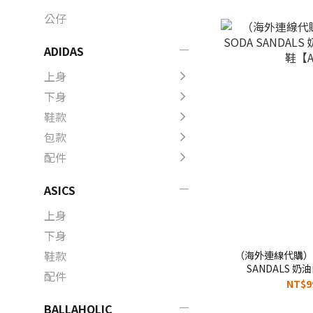
公仔
ADIDAS
上身
下身
鞋款
包款
配件
ASICS
上身
下身
鞋款
（海外連線代購）男女
SANDALS 奶
配件
【A
NT$9
BALLAHOLIC