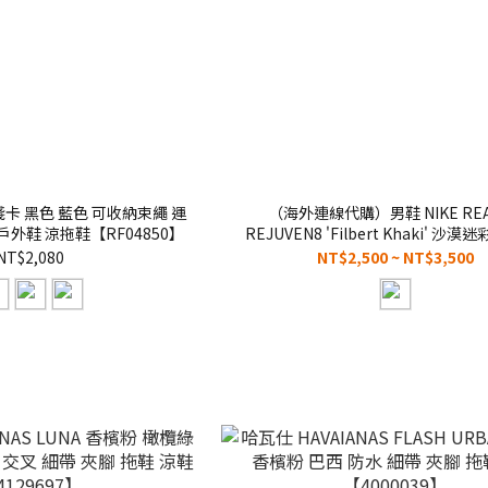
S 淺卡 黑色 藍色 可收納束繩 運
（海外連線代購）男鞋 NIKE REA
 戶外鞋 涼拖鞋【RF04850】
REJUVEN8 'Filbert Khaki' 沙漠
閒 防水 涼鞋 拖鞋 恢復鞋【IR0291
NT$2,080
NT$2,500 ~ NT$3,500