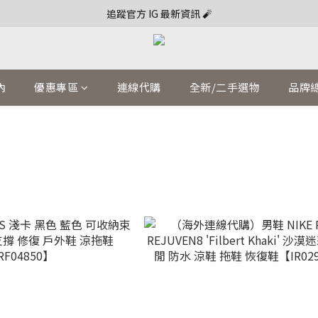
追蹤官方 IG 最新資訊 🧨
內
優惠專區
連線代購
全新/二手選物
品牌