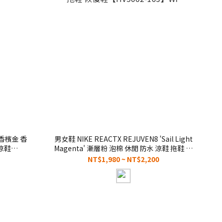
N 香檳金 香
男女鞋 NIKE REACTX REJUVEN8 'Sail Light
 涼鞋
Magenta' 漸層粉 泡棉 休閒 防水 涼鞋 拖鞋 恢
復鞋【HV5062-103】WP
NT$1,980 ~ NT$2,200