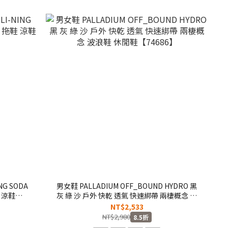
G SODA
男女鞋 PALLADIUM OFF_BOUND HYDRO 黑
 涼鞋
灰 綠 沙 戶外 快乾 透氣 快速綁帶 兩棲概念 波
浪鞋 休閒鞋【74686】
NT$2,533
NT$2,980
8.5折