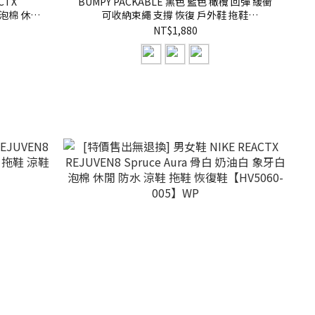
CTX
BUMPY PACKABLE 黑色 藍色 橄欖 回彈 緩衝
色 泡棉 休閒
可收納束繩 支撐 恢復 戶外鞋 拖鞋
01】WP
【RF04810】
NT$1,880