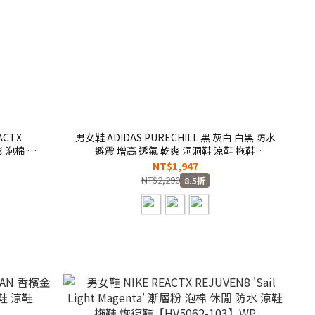
CTX
男女鞋 ADIDAS PURECHILL 黑 灰白 白黑 防水
迷彩 泡棉 休
避震 增高 透氣 乾爽 洞洞鞋 涼鞋 拖鞋
-201】
【KI0067/KI0071/KI0066】
NT$1,947
NT$2,290
8.5折