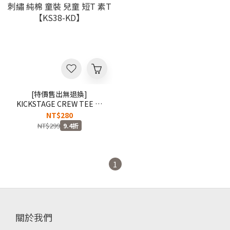
[特價售出無退換]
KICKSTAGE CREW TEE 咬
標 刺繡 純棉 童裝 兒童 短T
NT$280
素T 【KS38-KD】
NT$299
9.4折
1
關於我們