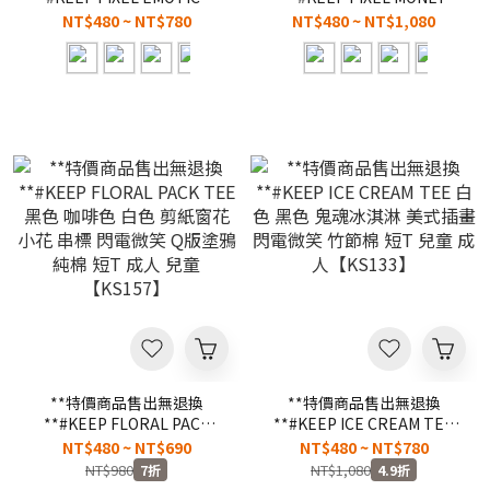
TEE 黑色 白色 顏文字 像素
FLOWER TEE 黑色 白色 堅
NT$480 ~ NT$780
NT$480 ~ NT$1,080
8-bit 寬鬆 休閒 短袖 短T 男
持有錢花 像素 8-bit 寬鬆 休
女款 童裝【KS207】
閒 短袖 短T 男女款 童裝
【KS203】
**特價商品售出無退換
**特價商品售出無退換
**#KEEP FLORAL PACK
**#KEEP ICE CREAM TEE
TEE 黑色 咖啡色 白色 剪紙
白色 黑色 鬼魂冰淇淋 美式插
NT$480 ~ NT$690
NT$480 ~ NT$780
窗花 小花 串標 閃電微笑 Q版
畫 閃電微笑 竹節棉 短T 兒童
NT$980
NT$1,080
7折
4.9折
塗鴉 純棉 短T 成人 兒童
成人【KS133】