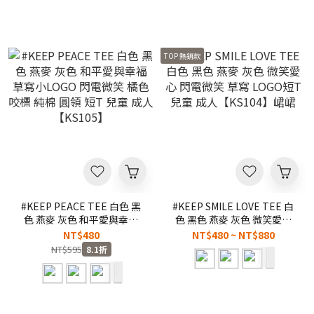
TOP 熱銷款
#KEEP PEACE TEE 白色 黑
#KEEP SMILE LOVE TEE 白
色 燕麥 灰色 和平愛與幸福
色 黑色 燕麥 灰色 微笑愛心
草寫小LOGO 閃電微笑 橘色
閃電微笑 草寫 LOGO短T 兒
NT$480
NT$480 ~ NT$880
咬標 純棉 圓領 短T 兒童 成
童 成人【KS104】峮峮
NT$595
8.1折
人【KS105】