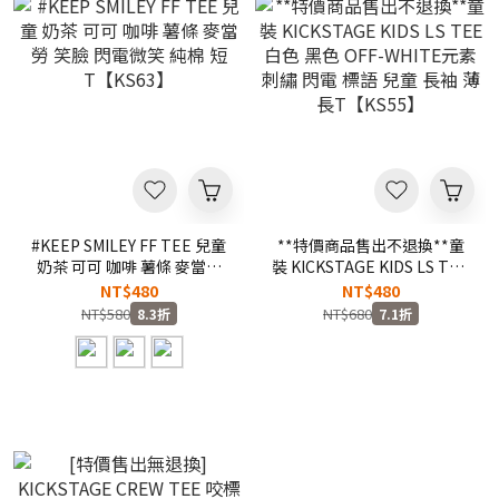
#KEEP SMILEY FF TEE 兒童
**特價商品售出不退換**童
奶茶 可可 咖啡 薯條 麥當勞
裝 KICKSTAGE KIDS LS TEE
笑臉 閃電微笑 純棉 短
白色 黑色 OFF-WHITE元素
NT$480
NT$480
T【KS63】
刺繡 閃電 標語 兒童 長袖 薄
NT$580
NT$680
8.3折
7.1折
長T【KS55】