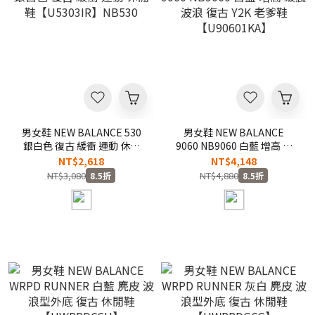
男女鞋 NEW BALANCE 530
男女鞋 NEW BALANCE
銀白色 復古 緩衝 運動 休閒
9060 NB9060 白藍 增高 緩
鞋【U5303IR】NB530
震 波浪 復古 Y2K 老爹鞋
NT$2,618
NT$4,148
【U90601KA】
NT$3,080
NT$4,880
8.5折
8.5折