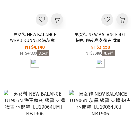
男女鞋 NEW BALANCE
男女鞋 NEW BALANCE 471
WRPD RUNNER 深灰紫 高
棕色 毛絨 麂皮 復古 休閒鞋
圓圓同款 麂皮 波浪型外底 復
【U4717CF】NB471
NT$4,148
NT$2,958
古 休閒鞋【UWRPDFRF】
NT$4,880
NT$3,480
8.5折
8.5折