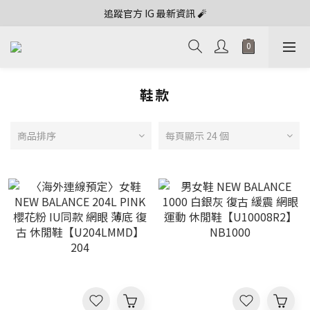
追蹤官方 IG 最新資訊 🧨
鞋款
商品排序
每頁顯示 24 個