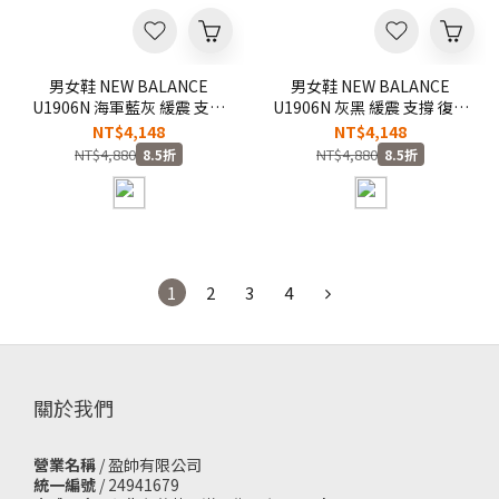
男女鞋 NEW BALANCE
男女鞋 NEW BALANCE
U1906N 海軍藍灰 緩震 支撐
U1906N 灰黑 緩震 支撐 復古
復古 休閒鞋【U19064UM】
休閒鞋【U19064J0】
NT$4,148
NT$4,148
NB1906
NB1906
NT$4,880
NT$4,880
8.5折
8.5折
1
2
3
4
關於我們
營業名稱
/ 盈帥有限公司
統一編號
/ 24941679