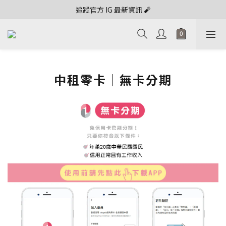
追蹤官方 IG 最新資訊 🧨
中租零卡｜無卡分期