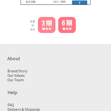
About
Brand Story
Our Values
Our Team
Help
FAQ
Delivery & Shipping