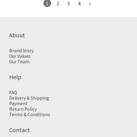
1
2
3
4
About
Brand Story
Our Values
Our Team
Help
FAQ
Delivery & Shipping
Payment
Return Policy
Terms & Conditions
Contact