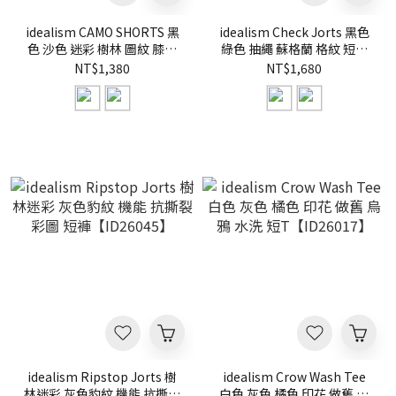
idealism CAMO SHORTS 黑
idealism Check Jorts 黑色
色 沙色 迷彩 樹林 圖紋 膝下
綠色 抽繩 蘇格蘭 格紋 短褲
球褲 短褲【ID26006】
【ID26008】
NT$1,380
NT$1,680
idealism Ripstop Jorts 樹
idealism Crow Wash Tee
林迷彩 灰色豹紋 機能 抗撕裂
白色 灰色 橘色 印花 做舊 烏