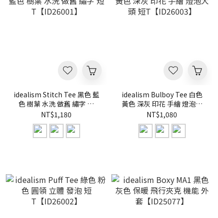
idealism Stitch Tee 黑色 藍
idealism Bulboy Tee 白色
色 樹葉 水洗 做舊 繡字 短
黃色 深灰 印花 手繪 燈泡大
T【ID26001】
頭 短T【ID26003】
NT$1,180
NT$1,080