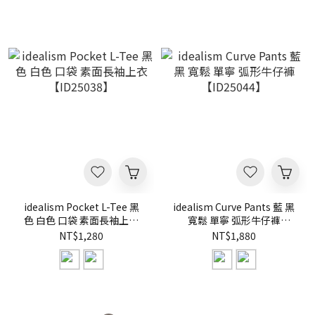
idealism Pocket L-Tee 黑
idealism Curve Pants 藍 黑
色 白色 口袋 素面長袖上衣
寬鬆 單寧 弧形牛仔褲
【ID25038】
【ID25044】
NT$1,280
NT$1,880