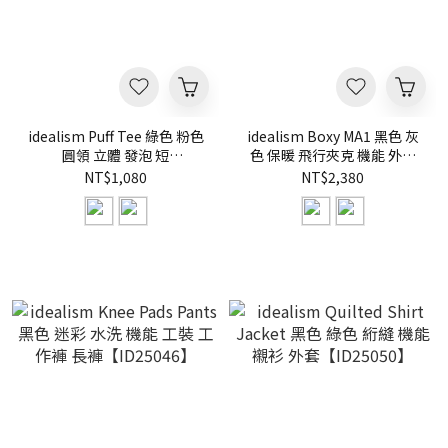
idealism Puff Tee 綠色 粉色
idealism Boxy MA1 黑色 灰
圓領 立體 發泡 短
色 保暖 飛行夾克 機能 外套
T【ID26002】
【ID25077】
NT$1,080
NT$2,380