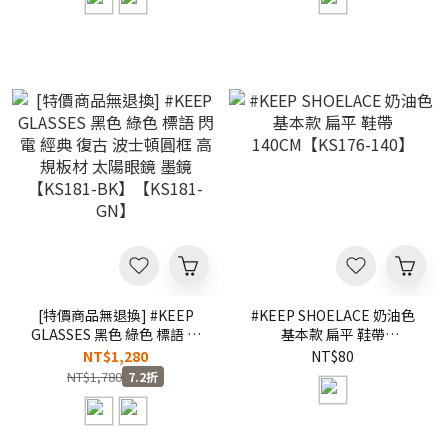
[特價商品無退換] #KEEP
#KEEP SHOELACE 奶油色
GLASSES 黑色 綠色 標語 閃
基本款 扁平 鞋帶
電 經典 復古 波士頓圓框 高
140CM【KS176-140】
NT$1,280
NT$80
規板材 太陽眼鏡 墨鏡
NT$1,780
7.2折
【KS181-BK】【KS181-
GN】