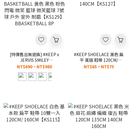
[特價售出無退換] #KEEP x
#KEEP SHOELACE 黑色 扁
JERVIS SMILEY
平 寬版 鞋帶 120CM/
BASKETBALL 黃色 黑色 粉
140CM【KS127】
NT$690 ~ NT$980
NT$65 ~ NT$75
色 閃電 微笑 籃球 微笑籃球 7
號球 戶外 室外 耐磨
【KS129】BBASKETBALL
8P