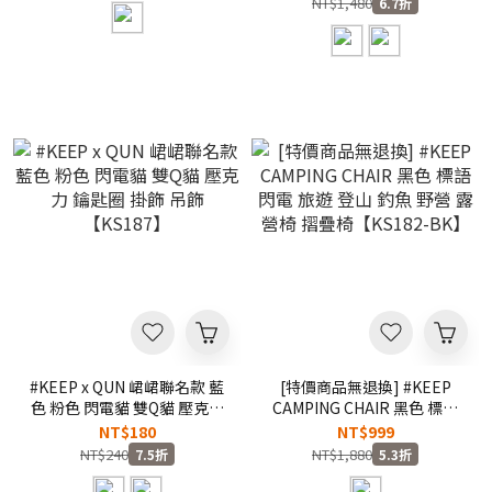
NT$1,480
6.7折
#KEEP x QUN 峮峮聯名款 藍
[特價商品無退換] #KEEP
色 粉色 閃電貓 雙Q貓 壓克力
CAMPING CHAIR 黑色 標語
鑰匙圈 掛飾 吊飾【KS187】
閃電 旅遊 登山 釣魚 野營 露
NT$180
NT$999
營椅 摺疊椅【KS182-BK】
NT$240
NT$1,880
7.5折
5.3折