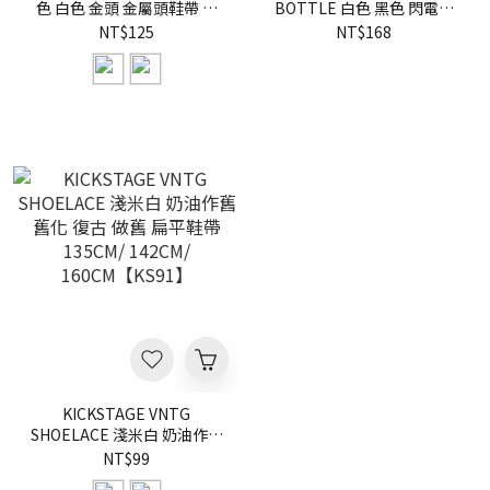
色 白色 金頭 金屬頭鞋帶 扁
BOTTLE 白色 黑色 閃電微
平鞋帶 120CM
笑 攜帶式卡片噴霧瓶 隨身酒
NT$125
NT$168
AF1【KS95】
精噴瓶【KS93】
KICKSTAGE VNTG
SHOELACE 淺米白 奶油作舊
舊化 復古 做舊 扁平鞋帶
NT$99
135CM/ 142CM/