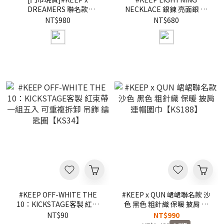
DREAMERS 聯名款
NECKLACE 銀鍊 亮面銀 閃
BLANKET 小雲毯 格紋 夢想
電 鈦鋼 不鏽鋼 百搭基本款
NT$980
NT$680
家 雲朵人 毛毯 毯子
項鍊【KS208】
【KS212】
#KEEP OFF-WHITE THE
#KEEP x QUN 峮峮聯名款 沙
10：KICKSTAGE客製 紅束
色 黑色 粗針織 保暖 披肩 連
帶 一組五入 可重複拆卸 吊飾
帽圍巾【KS188】
NT$90
NT$990
鑰匙圈【KS34】