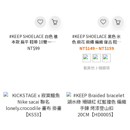
#KEEP SHOELACE 白色 基
#KEEP SHOELACE 黑色 米
本款 扁平 鞋帶 10雙一入
色 麻花 麻繩 編織 復古 鞋帶
120CM/ 160CM【KS115】
120CM 135CM 140CM
NT$99
NT$149 ~ NT$159
160CM
看其他 3 個選項