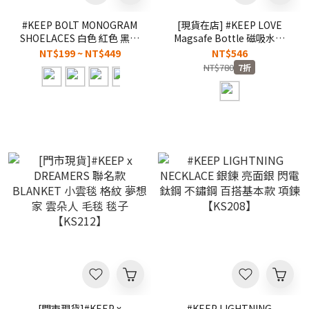
#KEEP BOLT MONOGRAM
[現貨在店] #KEEP LOVE
SHOELACES 白色 紅色 黑色
Magsafe Bottle 磁吸水壺
扁平 寬版 蝴蝶結 DIY 一組兩
不鏽鋼 保冷壺 保溫瓶 手機架
NT$199 ~ NT$449
NT$546
條 145CM 滿版 扁鞋帶
手機專用 磁性 吸附水壺 外拍
NT$780
7折
【KS341】
救星 堅持多喝水【KS216】
WBB
[門市現貨]#KEEP x
#KEEP LIGHTNING