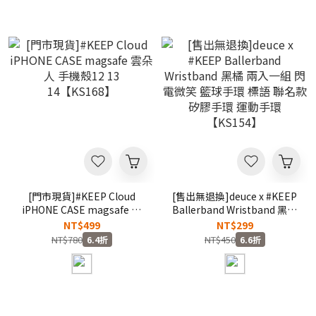
[門市現貨]#KEEP Cloud
[售出無退換]deuce x #KEEP
iPHONE CASE magsafe 雲
Ballerband Wristband 黑橘
朵人 手機殼12 13
兩入一組 閃電微笑 籃球手環
NT$499
NT$299
14【KS168】
標語 聯名款 矽膠手環 運動手
NT$780
NT$450
6.4折
6.6折
環 【KS154】