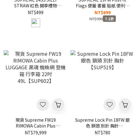
STRAW 紅色 開季禮物
Flags 便籤 書籤 貼紙 便利貼
LOGO字母造型吸管 派對吸
隨手貼 一盒100入
NT$499
NT$699
管【SUP631】
【SUP601】
NT$980
7.1折
現貨 Supreme FW19
Supreme Lock Pin 18FW 銀
RIMOWA Cabin Plus
色 鎖頭 別針 胸針
LUGGAGE 黑魂 蜘蛛網 登機
【SUP519】
NT$79,999
NT$780
箱 行李箱 22吋