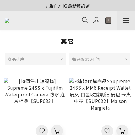
追蹤官方 IG 最新資訊 🧨
其它
商品排序
每頁顯示 24 個