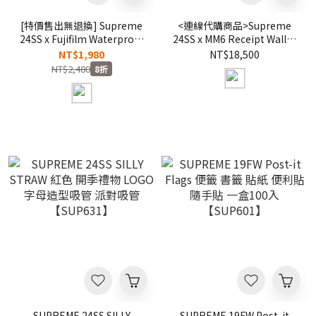
[特價售出無退換] Supreme
<連線代購商品>Supreme
24SS x Fujifilm Waterproof
24SS x MM6 Receipt Wallet
Camera 防水 底片相機
皮夾 白色收據明細 皮包 卡夾
NT$1,980
NT$18,500
【SUP633】
中夾【SUP632】Maison
NT$2,480
8折
Margiela
SUPREME 24SS SILLY
SUPREME 19FW Post-it