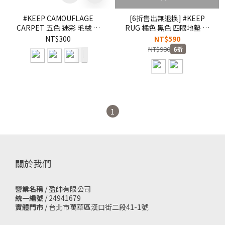
#KEEP CAMOUFLAGE
[6折售出無退換] #KEEP
CARPET 五色 迷彩 毛絨 止
RUG 橘色 黑色 四眼地墊 閃
滑底 地墊【KS56】
電微笑 笑臉 圓形 毛絨地墊
NT$300
NT$590
地毯 止滑底【KS77】
NT$980
6折
1
關於我們
營業名稱
/ 盈帥有限公司
統一編號
/ 24941679
實體門市
/
台北市萬華區漢口街二段41-1號