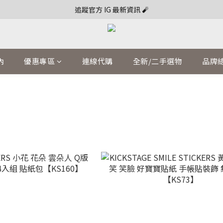
追蹤官方 IG 最新資訊 🧨
內
優惠專區
連線代購
全新/二手選物
品牌