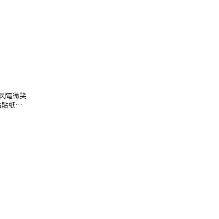
黃色 閃電微笑
點貼紙