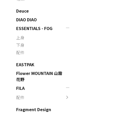
Deuce
DIAO DIAO
ESSENTIALS - FOG
上身
下身
配件
EASTPAK
Flower MOUNTAIN 山霧
花野
FILA
配件
Fragment Design