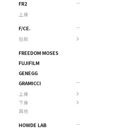
FR2
上身
F/CE.
包款
FREEDOM MOSES
FUJIFILM
GENEGG
GRAMICCI
上身
下身
其他
HOWDE LAB