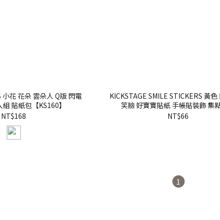
RS 小花 花朵 雲朵人 Q版 閃電
KICKSTAGE SMILE STICKERS 
入組 貼紙包【KS160】
笑臉 好寶寶貼紙 手帳貼裝飾 集
【KS73】
NT$168
NT$66
1