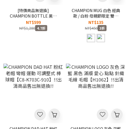
[特價商品無退換]
CHAMPION MUG 白色 經典
CHAMPION BOTTLE 黑色
款 / 白粉 母親節限定 雙面
草寫LOGO 不鏽鋼保溫杯 保
LOGO 限量 陶瓷 馬克杯 !!出
NT$599
NT$135
溫瓶 500ML 運動水壺
清商品售出無退換!!
NT$1,280
NT$450
4.7折
3折
【CP007-BK】WBB
CHAMPION DAD HAT 粉紅
CHAMPION LOGO 灰色 深藍