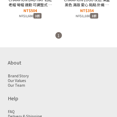
老帽 彎帽 運動 可調整式 棒
黑色 滿版 愛心 點點 針織 毛
球帽【C8-K703C-910】!!出
線 毛帽【H1062】!!出清商
NT$504
NT$354
清商品售出無退換!!
品售出無退換!!
NT$1,680
NT$1,180
3折
3折
1
About
Brand Story
Our Values
Our Team
Help
FAQ
Delivery & Shipping