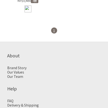
NT$1,480
7折
1
About
Brand Story
Our Values
Our Team
Help
FAQ
Delivery & Shipping