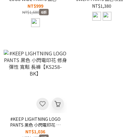
調褲腳 水洗寬版剪裁長褲
寬鬆 小閃電 微笑 LOGO 素描
NT$999
NT$1,380
【KS276-BK】
雲朵人 堅持所愛長棉褲
NT$1,680
6折
【KS264】
#KEEP LIGHTNING LOGO
PANTS 黑色 小閃電印花 修
身 彈性 寬鬆 長褲【KS258-
NT$1,036
BK】