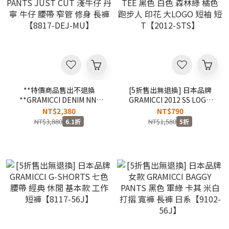
**特價商品售出不退換
[5折售出無退換] 日本品牌
**GRAMICCI DENIM NN-
GRAMICCI 2012 SS LOGO
PANTS JUST CUT 淺牛仔 丹
TEE 黑色 白色 森林綠 橘色
NT$2,380
NT$790
寧 牛仔 腰帶 窄管 修身 長褲
跑步人 印花 大LOGO 短袖 短
NT$3,880
NT$1,580
6.1折
5折
【8817-DEJ-MU】
T【2012-STS】