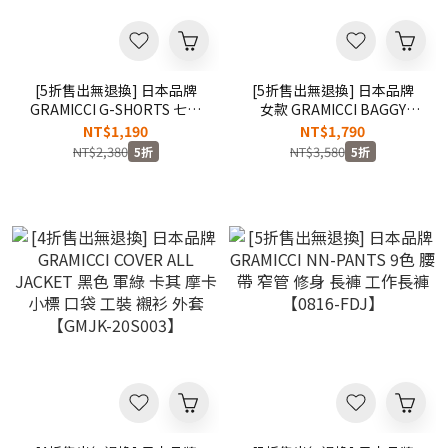
[5折售出無退換] 日本品牌
[5折售出無退換] 日本品牌
GRAMICCI G-SHORTS 七色
女款 GRAMICCI BAGGY
腰帶 經典 休閒 基本款 工作
PANTS 黑色 軍綠 卡其 米白
NT$1,190
NT$1,790
短褲【8117-56J】
打摺 寬褲 長褲 日系【9102-
NT$2,380
NT$3,580
5折
5折
56J】