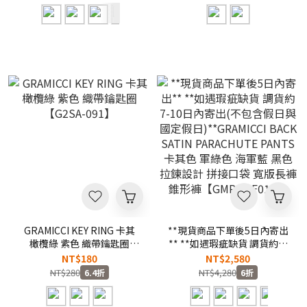
車褲 海灘褲【G2SM-P069】
P040】
GRAMICCI KEY RING 卡其
**現貨商品下單後5日內寄出
橄欖綠 紫色 織帶鑰匙圈
** **如遇瑕疵缺貨 調貨約7-
【G2SA-091】
10日內寄出(不包含假日與國
NT$180
NT$2,580
定假日)**GRAMICCI BACK
NT$280
NT$4,280
6.4折
6折
SATIN PARACHUTE PANTS
卡其色 軍綠色 海軍藍 黑色