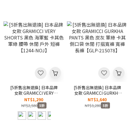
拉鍊設計 拼接口袋 寬版長褲
錐形褲【GMP-21F018】
[5折售出無退換] 日本品牌
[5折售出無退換] 日本品牌
女款 GRAMICCI VERY
女款 GRAMICCI GURKHA
SHORTS 黑色 海軍藍 卡其色
PANTS 黑色 炭灰 軍綠 卡其
NT$1,290
NT$1,640
軍綠 腰帶 休閒 戶外 短褲
側口袋 休閒 打摺寬褲 寬褲
NT$2,580
NT$3,280
5折
5折
【1244-NOJ】
長褲【GLP-21S078】