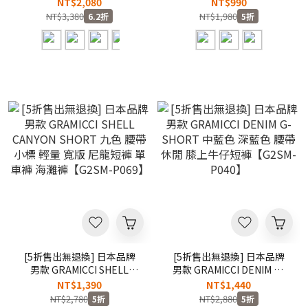
TAPERED PANTS 卡其色 炭
WHITNEY TEE 黑色 白色 水
NT$2,080
NT$990
灰色 深藍色 軍綠色 大口袋
洗藍 跑步人 山脈座標 印花
NT$3,380
NT$1,980
6.2折
5折
鬆緊 腰帶 九分 寬版錐形褲
短T【G3SU-T046】
長褲【G103-OGT】
[5折售出無退換] 日本品牌
[5折售出無退換] 日本品牌
男款 GRAMICCI SHELL
男款 GRAMICCI DENIM G-
CANYON SHORT 九色 腰帶
SHORT 中藍色 深藍色 腰帶
NT$1,390
NT$1,440
小標 輕量 寬版 尼龍短褲 單
休閒 膝上牛仔短褲【G2SM-
NT$2,780
NT$2,880
5折
5折