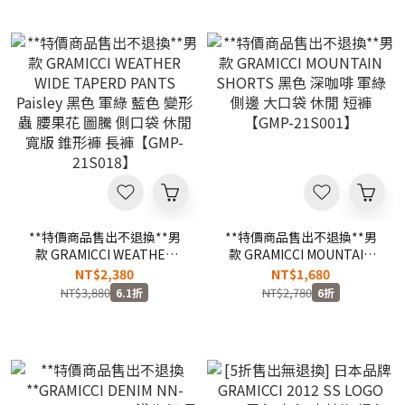
**特價商品售出不退換**男
**特價商品售出不退換**男
款 GRAMICCI WEATHER
款 GRAMICCI MOUNTAIN
WIDE TAPERD PANTS
SHORTS 黑色 深咖啡 軍綠
NT$2,380
NT$1,680
Paisley 黑色 軍綠 藍色 變形
側邊 大口袋 休閒 短褲
NT$3,880
NT$2,780
6.1折
6折
蟲 腰果花 圖騰 側口袋 休閒
【GMP-21S001】
寬版 錐形褲 長褲【GMP-
21S018】