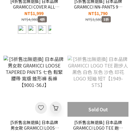
[4折售出無退換] 日本品牌
[5折售出無退換] 日本品牌
GRAMICCI COVER ALL
GRAMICCI NN-PANTS 9色
JACKET 黑色 軍綠 卡其 摩卡
腰帶 窄管 修身 長褲 工作長
NT$1,999
NT$1,790
小標 口袋 工裝 襯衫 外套
褲【0816-FDJ】
NT$4,980
NT$3,580
4折
5折
【GMJK-20S003】
Sold Out
[5折售出無退換] 日本品牌
[5折售出無退換] 日本品牌
男女款 GRAMICCI LOOSE
GRAMICCI LOGO TEE 跑步