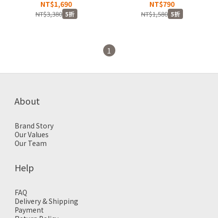
TAPERED PANTS 七色 鬆緊
人 黑色 白色 灰色 沙色 印花
NT$1,690
NT$790
腰帶 寬版 錐形褲 長褲
LOGO 短袖 短T【1949-
NT$3,380
NT$1,580
5折
5折
【9001-56J】
STS】
1
About
Brand Story
Our Values
Our Team
Help
FAQ
Delivery & Shipping
Payment