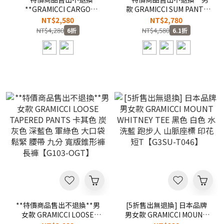
**GRAMICCI CARGO
款 GRAMICCI SUM PANTS
PANTS 黑色 深單寧 腰帶 工
黑色 炭灰色 橄欖綠 跑步人
NT$2,580
NT$2,780
裝 牛仔 長褲 工作褲【G3FU-
鬆緊 腰帶 抓皺設計 褲管抽繩
NT$4,280
NT$4,580
6折
6.1折
P014-MIO】【G3FU-P014-
工裝 寬版 寬褲【GMP3-
TB】
STW01】
**特價商品售出不退換**男
[5折售出無退換] 日本品牌
女款 GRAMICCI LOOSE
男女款 GRAMICCI MOUNT