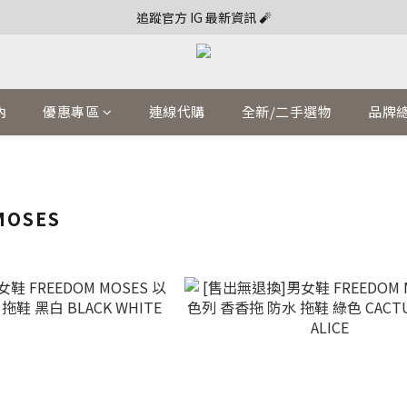
追蹤官方 IG 最新資訊 🧨
內
優惠專區
連線代購
全新/二手選物
品牌
MOSES