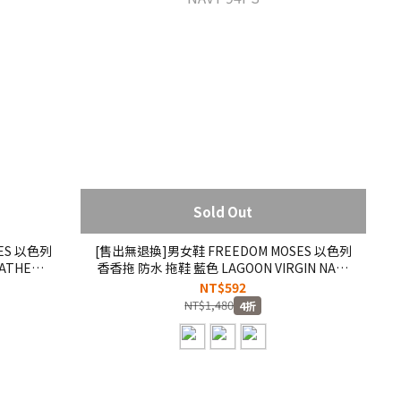
Sold Out
ES 以色列
[售出無退換]男女鞋 FREEDOM MOSES 以色列
ATHENA
香香拖 防水 拖鞋 藍色 LAGOON VIRGIN NAVY
94PS
NT$592
NT$1,480
4折