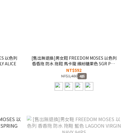
ES 以色列
[售出無退換]男女鞋 FREEDOM MOSES 以色列
Y ALICE
香香拖 防水 拖鞋 馬卡龍 繽紛糖果色 SGR PAR
ROSA MINT
NT$592
NT$1,480
4折