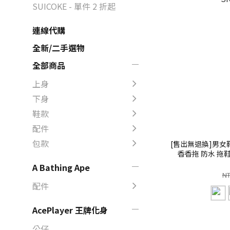
SUICOKE - 單件 2 折起
連線代購
全新/二手選物
全部商品
上身
下身
鞋款
配件
包款
[售出無退換]男女鞋 
香香拖 防水 拖鞋 
A Bathing Ape
NT
配件
AcePlayer 王牌化身
公仔