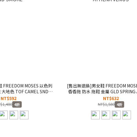
FREEDOM MOSES 以色列
[售出無退換]男女鞋 FREEDOM MOS
大地色 TOF CAMEL SND
香香拖 防水 拖鞋 金屬 GLD SPRING 
SMOKE
VENUS
NT$592
NT$632
$1,480
NT$1,580
4折
4折