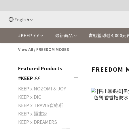
English
#KEEP ⚡⚡
最新商品
實戰籃球鞋4,000元
View All
/
FREEDOM MOSES
Featured Products
FREEDOM 
#KEEP ⚡⚡
KEEP x NOZOMI & JOY
KEEP x DIC
KEEP x TRAVIS崔維斯
KEEP x 插畫家
KEEP x DREAMERS