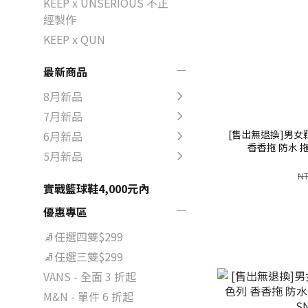
KEEP x UNSERIOUS 不正
經製作
KEEP x QUN
最新商品
8月新品
7月新品
[售出無退換]男女鞋 
6月新品
香香拖 防水 拖鞋
5月新品
NT
實戰籃球鞋4,000元內
優惠專區
🧦任選四雙$299
🧦任選三雙$299
VANS - 全面 3 折起
M&N - 單件 6 折起