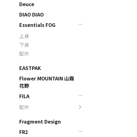
Deuce
DIAO DIAO
Essentials FOG
上身
下身
配件
EASTPAK
Flower MOUNTAIN 山霧
花野
FILA
配件
Fragment Design
FR2