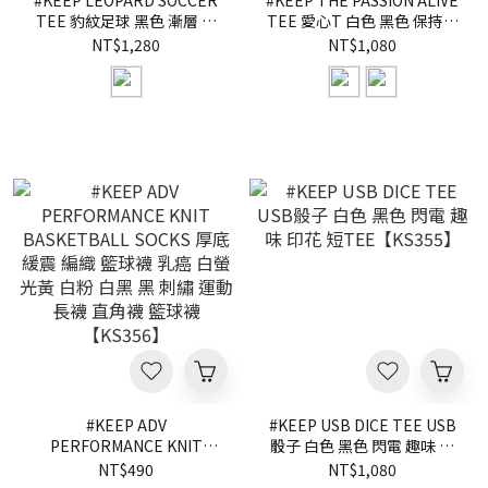
#KEEP LEOPARD SOCCER
#KEEP THE PASSION ALIVE
TEE 豹紋足球 黑色 漸層 寬
TEE 愛心T 白色 黑色 保持熱
鬆 街頭 短TEE【KS358】
情 閃電 印花 短
NT$1,280
NT$1,080
TEE【KS357】
#KEEP ADV
#KEEP USB DICE TEE USB
PERFORMANCE KNIT
骰子 白色 黑色 閃電 趣味 印
BASKETBALL SOCKS 厚底
花 短TEE【KS355】
NT$490
NT$1,080
緩震 編織 籃球襪 乳癌 白螢