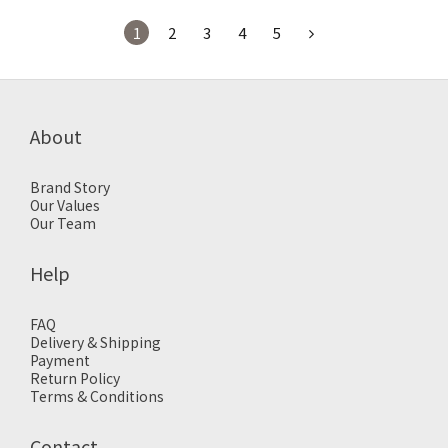
1
2
3
4
5
About
Brand Story
Our Values
Our Team
Help
FAQ
Delivery & Shipping
Payment
Return Policy
Terms & Conditions
Contact