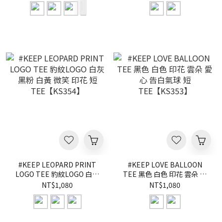
光黃 白粉 白黑 黑 刺繡 運動
長襪 直角襪 籃球襪
【KS356】
#KEEP LEOPARD PRINT
#KEEP LOVE BALLOON
LOGO TEE 豹紋LOGO 白灰
TEE 黑色 白色 印花 雲朵 愛
黑粉 白黃 微笑 印花 短
心 告白氣球 短
NT$1,080
NT$1,080
TEE【KS354】
TEE【KS353】