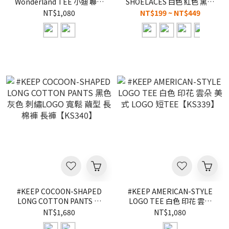
Wonderland TEE 小迪 聯名
SHOELACES 白色 紅色 黑色
款 白色 黑色 雲朵 兔兔 夢境
扁平 寬版 蝴蝶結 DIY 一組兩
NT$1,080
NT$199 ~ NT$449
短TEE【KS344】
條 145CM 滿版 扁鞋帶
【KS341】
#KEEP COCOON-SHAPED
#KEEP AMERICAN-STYLE
LONG COTTON PANTS 黑
LOGO TEE 白色 印花 雲朵
色 灰色 刺繡LOGO 寬鬆 繭型
美式 LOGO 短
NT$1,680
NT$1,080
長棉褲 長褲【KS340】
TEE【KS339】